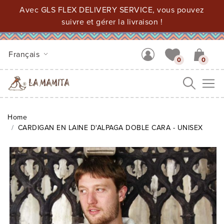
Avec GLS FLEX DELIVERY SERVICE, vous pouvez
suivre et gérer la livraison !
Français
0
0
Me
Home
CARDIGAN EN LAINE D'ALPAGA DOBLE CARA - UNISEX