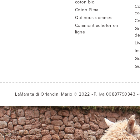
coton bio
Co
Coton Pima
ca
Qui nous sommes
Co
Comment acheter en
Gr
ligne
de
Li
In
Gu
Gu
LaMamita di Orlandini Mario © 2022
P. Iva 00887790343