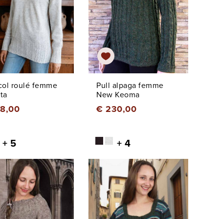
 col roulé femme
Pull alpaga femme
ta
New Keoma
78,00
€ 230,00
+ 5
+ 4