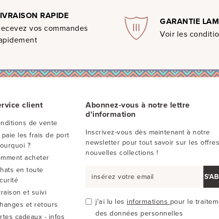
LIVRAISON RAPIDE
GARANTIE LA
Recevez vos commandes
Voir les conditi
apidement
rvice client
Abonnez-vous à notre lettre
d'information
nditions de vente
Inscrivez-vous dès maintenant à notre
 paie les frais de port
newsletter pour tout savoir sur les offres
Pourquoi ?
nouvelles collections !
mment acheter
hats en toute
S'A
curité
vraison et suivi
j'ai lu les
informations
pour le traite
hanges et retours
des données personnelles
rtes cadeaux - infos