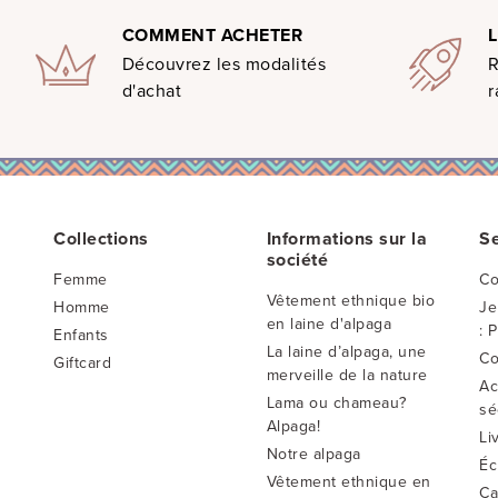
COMMENT ACHETER
Découvrez les modalités
d'achat
r
Collections
Informations sur la
Se
société
Femme
Co
Vêtement ethnique bio
Homme
Je
en laine d'alpaga
: 
Enfants
La laine d’alpaga, une
Co
Giftcard
merveille de la nature
Ac
Lama ou chameau?
sé
Alpaga!
Li
Notre alpaga
Éc
Vêtement ethnique en
Ca