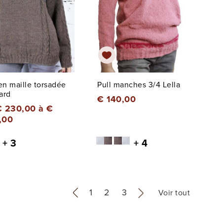
 en maille torsadée
Pull manches 3/4 Lella
ard
€ 140,00
€ 230,00 à €
,00
+ 3
+ 4
«
1
2
3
»
Voir tout