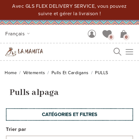
Avec GLS FLEX DELIVERY SERVICE, vous pouvez
suivre et gérer la livraison !
Français
0
0
Me
Home
Vêtements
Pulls Et Cardigans
PULLS
Pulls alpaga
CATÉGORIES ET FILTRES
Trier par