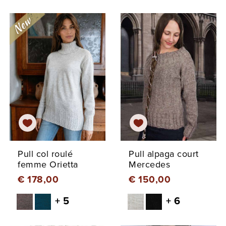
Pull col roulé
Pull alpaga court
femme Orietta
Mercedes
€ 178,00
€ 150,00
+ 5
+ 6