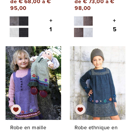
de € 68,00 à €
de € 73,00 à €
95,00
98,00
+
+
1
5
Robe en maille
Robe ethnique en