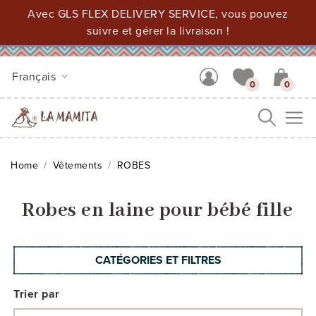
Avec GLS FLEX DELIVERY SERVICE, vous pouvez
suivre et gérer la livraison !
Français
0
0
Me
Home
Vêtements
ROBES
Robes en laine pour bébé fille
CATÉGORIES ET FILTRES
Trier par