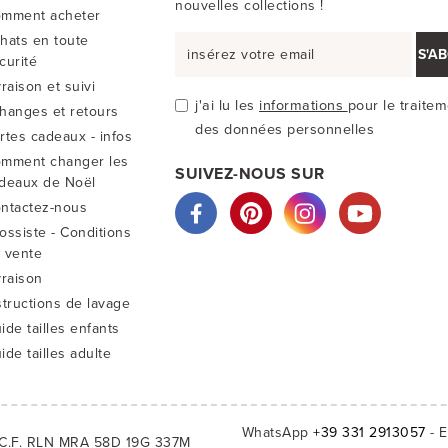
nouvelles collections !
mment acheter
hats en toute
S'A
curité
vraison et suivi
j'ai lu les
informations
pour le traite
hanges et retours
des données personnelles
rtes cadeaux - infos
mment changer les
SUIVEZ-NOUS SUR
deaux de Noël
ntactez-nous
ossiste - Conditions
 vente
vraison
structions de lavage
ide tailles enfants
ide tailles adulte
WhatsApp
+39 331 2913057
- E
C.F. RLN MRA 58D 19G 337M