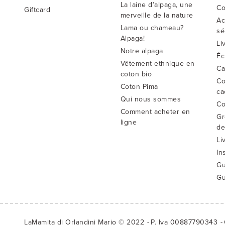
La laine d’alpaga, une
Co
Giftcard
merveille de la nature
Ac
Lama ou chameau?
sé
Alpaga!
Li
Notre alpaga
Éc
Vêtement ethnique en
Ca
coton bio
Co
Coton Pima
ca
Qui nous sommes
Co
Comment acheter en
Gr
ligne
de
Li
In
Gu
Gu
LaMamita di Orlandini Mario © 2022
P. Iva 00887790343