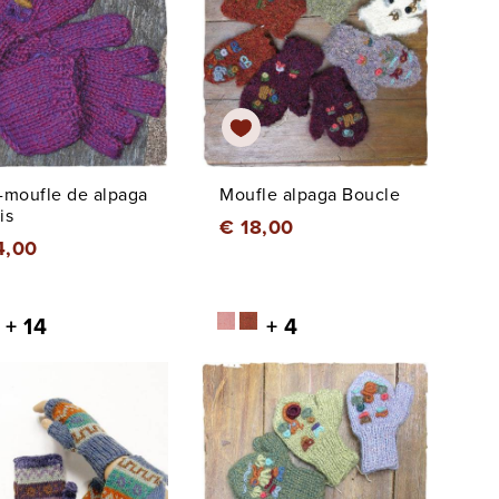
-moufle de alpaga
Moufle alpaga Boucle
is
€ 18,00
4,00
+ 14
+ 4