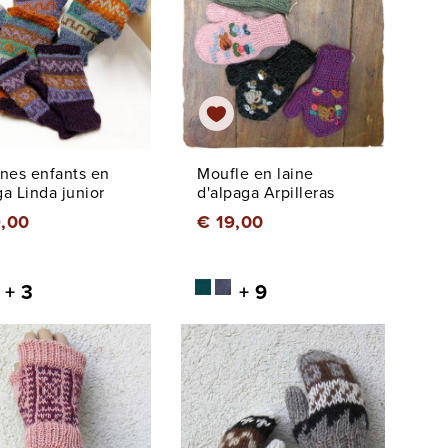
ines enfants en
Moufle en laine
ga Linda junior
d'alpaga Arpilleras
9,00
€ 19,00
+ 3
+ 9