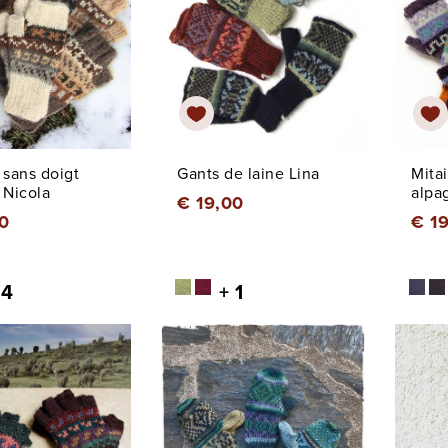
 sans doigt
Gants de laine Lina
Mita
 Nicola
alpa
€ 19,00
0
€ 1
 4
+ 1