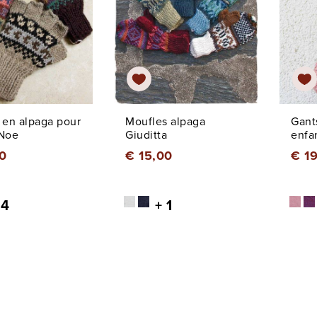
 en alpaga pour
Moufles alpaga
Gant
 Noe
Giuditta
enfa
0
€ 15,00
€ 1
 4
+ 1