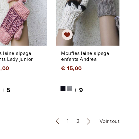
s laine alpaga
Moufles laine alpaga
nts Lady junior
enfants Andrea
9,00
€ 15,00
+ 5
+ 9
«
1
2
»
Voir tout