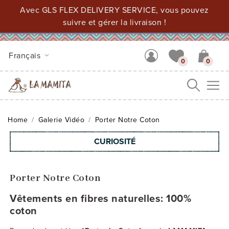
Avec GLS FLEX DELIVERY SERVICE, vous pouvez
suivre et gérer la livraison !
Français
0
0
Me
Home
Galerie Vidéo
Porter Notre Coton
CURIOSITÉ
Porter Notre Coton
Vêtements en fibres naturelles: 100%
coton