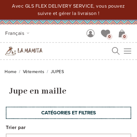
Avec GLS FLEX DELIVERY SERVICE, vous pouvez
suivre et gérer la livraison !
Français
0
0
Me
Home
Vêtements
JUPES
Jupe en maille
CATÉGORIES ET FILTRES
Trier par