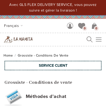
Avec GLS FLEX DELIVERY SERVICE, vous pouvez
suivre et gérer la livraison !
Français
0
0
Me
Home
Grossiste - Conditions De Vente
SERVICE CLIENT
Grossiste - Conditions de vente
Méthodes d'achat