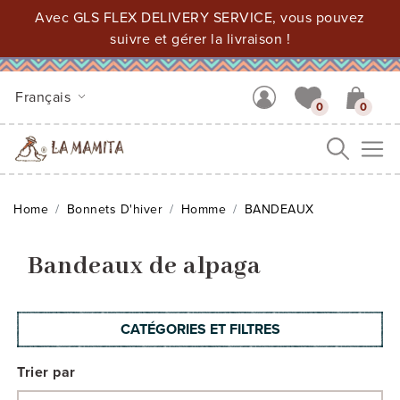
Avec GLS FLEX DELIVERY SERVICE, vous pouvez
suivre et gérer la livraison !
Français
0
0
Me
Home
Bonnets D'hiver
Homme
BANDEAUX
Bandeaux de alpaga
CATÉGORIES ET FILTRES
Trier par