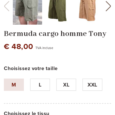
Bermuda cargo homme Tony
€ 48,00
TVA incluse
Choisissez votre taille
gris clair
beige
vert militaire cod.2
vert foncé - cod.9
M
L
XL
XXL
Choisissez le tissu