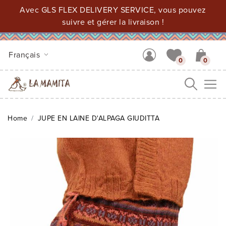
Avec GLS FLEX DELIVERY SERVICE, vous pouvez
suivre et gérer la livraison !
Français
0
0
Me
Home
JUPE EN LAINE D'ALPAGA GIUDITTA