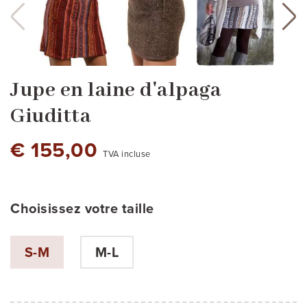
Jupe en laine d'alpaga
Giuditta
€ 155,00
TVA incluse
Choisissez votre taille
blanc
beige sable
aubergine foncé
vert bouteille
brun melange
S-M
M-L