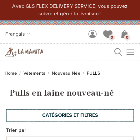
Avec GLS FLEX DELIVERY SERVICE, vous pouvez
suivre et gérer la livraison !
Français
0
0
Me
Home
Vêtements
Nouveau Née
PULLS
Pulls en laine nouveau-né
CATÉGORIES ET FILTRES
Trier par