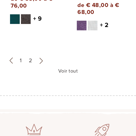
de € 48,00 à €
76,00
68,00
+ 9
+ 2
«
1
2
»
Voir tout