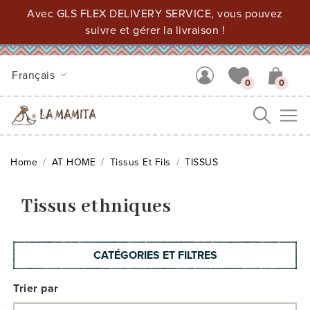
Avec GLS FLEX DELIVERY SERVICE, vous pouvez
suivre et gérer la livraison !
Français
0
0
Me
Home
AT HOME
Tissus Et Fils
TISSUS
Tissus ethniques
CATÉGORIES ET FILTRES
Trier par