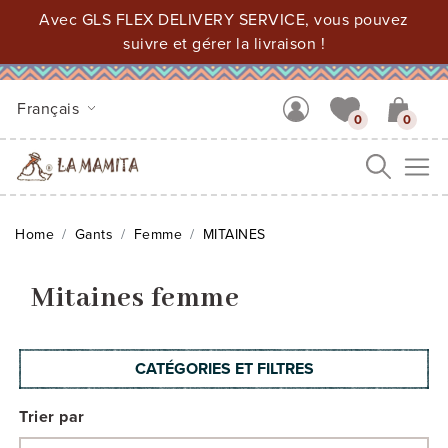
Avec GLS FLEX DELIVERY SERVICE, vous pouvez
suivre et gérer la livraison !
Français
0
0
Me
Home
Gants
Femme
MITAINES
Mitaines femme
CATÉGORIES ET FILTRES
Trier par