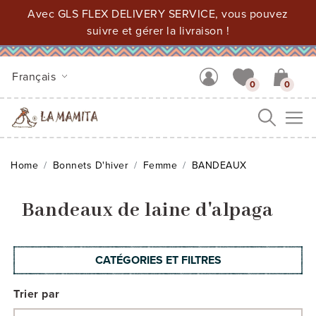
Avec GLS FLEX DELIVERY SERVICE, vous pouvez
suivre et gérer la livraison !
Français
0
0
Me
Home
Bonnets D'hiver
Femme
BANDEAUX
Bandeaux de laine d'alpaga
CATÉGORIES ET FILTRES
Trier par