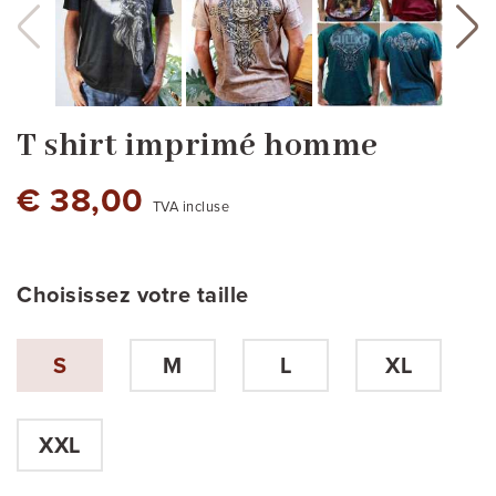
T shirt imprimé homme
€ 38,00
TVA incluse
Choisissez votre taille
S
M
L
XL
couleur noire
Serpiente Sipan
XXL