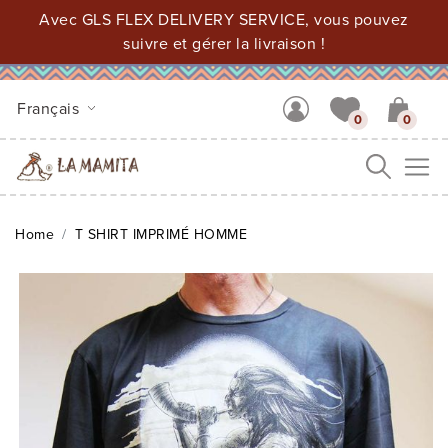
Avec GLS FLEX DELIVERY SERVICE, vous pouvez
suivre et gérer la livraison !
Français
0
0
Me
Home
T SHIRT IMPRIMÉ HOMME