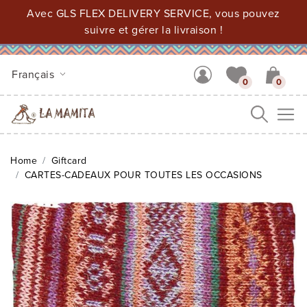
Avec GLS FLEX DELIVERY SERVICE, vous pouvez
suivre et gérer la livraison !
Français
0
0
Me
Home
Giftcard
CARTES-CADEAUX POUR TOUTES LES OCCASIONS