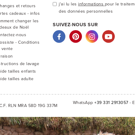
j'ai lu les
informations
pour le traite
hanges et retours
des données personnelles
rtes cadeaux - infos
mment changer les
SUIVEZ-NOUS SUR
deaux de Noël
ntactez-nous
ossiste - Conditions
 vente
vraison
structions de lavage
ide tailles enfants
ide tailles adulte
WhatsApp
+39 331 2913057
- E
C.F. RLN MRA 58D 19G 337M