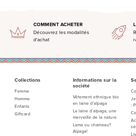
COMMENT ACHETER
Découvrez les modalités
d'achat
r
Collections
Informations sur la
Se
société
Femme
Co
Vêtement ethnique bio
Homme
Je
en laine d'alpaga
: 
Enfants
La laine d’alpaga, une
Co
Giftcard
merveille de la nature
Ac
Lama ou chameau?
sé
Alpaga!
Li