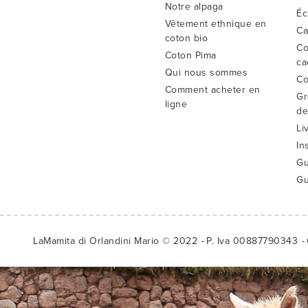
Notre alpaga
Éc
Vêtement ethnique en
Ca
coton bio
Co
Coton Pima
ca
Qui nous sommes
Co
Comment acheter en
Gr
ligne
de
Li
In
Gu
Gu
LaMamita di Orlandini Mario © 2022
P. Iva 00887790343