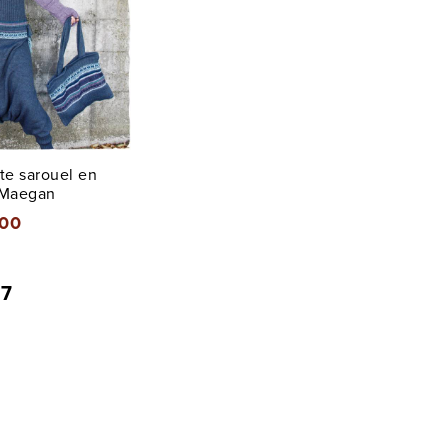
te sarouel en
 Maegan
,00
 7