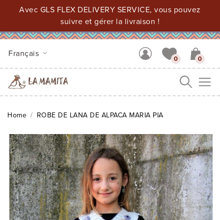
Avec GLS FLEX DELIVERY SERVICE, vous pouvez
suivre et gérer la livraison !
Français
0
0
Me
Home
ROBE DE LANA DE ALPACA MARIA PIA