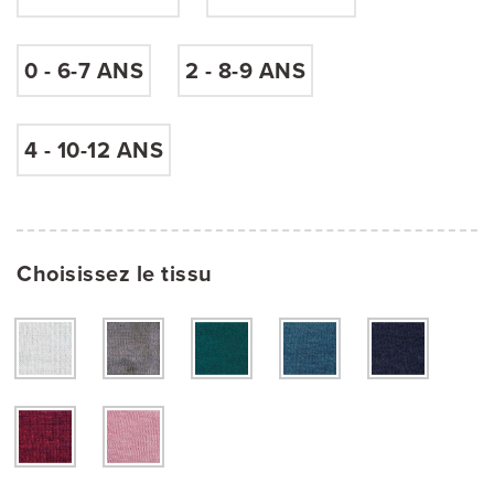
0 - 6-7 ANS
2 - 8-9 ANS
blanc
beige sable
bleu pétrole
bleu papier de sucre
bleu de Prusse
rouge
rose pastel
4 - 10-12 ANS
Choisissez le tissu