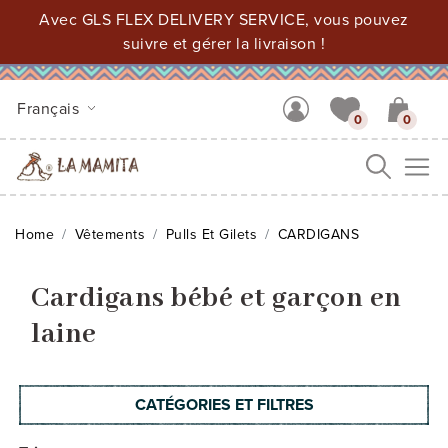
Avec GLS FLEX DELIVERY SERVICE, vous pouvez
suivre et gérer la livraison !
Français
0
0
Me
Home
Vêtements
Pulls Et Gilets
CARDIGANS
Cardigans bébé et garçon en
laine
CATÉGORIES ET FILTRES