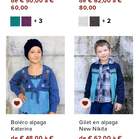
de € 50,00 à €
de € 62,00 à €
60,00
80,00
+ 3
+ 2
Boléro alpaga
Gilet en alpaga
Katerina
New Nikita
de € 48,00 à €
de € 62,00 à €